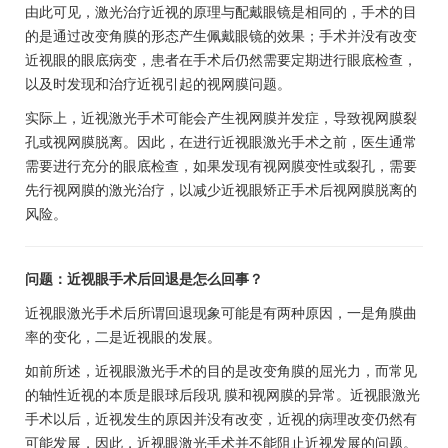
由此可见，激光治疗近视的原理与配戴眼镜是相同的，手术的目
的是通过改变角膜的形态产生佩戴眼镜的效果；手术并没有改变
近视眼的眼底病变，患者在手术后仍然需要定期进行眼底检查，
以及时发现和治疗近视引起的视网膜问题。
实际上，近视激光手术可能会产生视网膜并发症，导致视网膜裂
孔或视网膜脱离。因此，在进行近视眼激光手术之前，医生通常
需要进行充分的眼底检查，如果发现有视网膜变性或裂孔，需要
先行视网膜的激光治疗，以减少近视眼矫正手术后视网膜脱离的
风险。
问题：近视眼手术后回退是怎么回事？
近视眼激光手术后所谓回退现象可能是有两种原因，一是角膜曲
率的变化，二是近视眼的发展。
如前所述，近视眼激光手术的目的是改变角膜的屈光力，而常见
的轴性近视的本质是眼球后段巩 膜和视网膜的异常。近视眼激光
手术以后，近视发生的原因并没有改变，近视的病理改变仍然有
可能发展，因此，近视眼激光手术并不能阻止近视发展的问题。