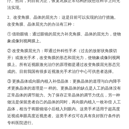
疗。然而，到目前为止，恢复巩膜正常结构的设想在科学上尚无
法实现。
2、改变角膜、晶体的屈光力：这是目前可以实现的治疗措施。
改变角膜、晶体屈光力的办法有三种：
① 借助眼镜：通过眼镜的屈光力补充角膜、晶体的屈光力，使物
象成像到视网膜上。
② 改变角膜屈光力：即通过外科性手术（过去的放射状角膜切
开）或激光手术，改变角膜的形态和屈光力，使物象成像到视网
膜上。所有近视眼激光治疗的原理都是通过改变角膜屈光形态完
成的。目前我国有很多近视激光手术治疗中心可供患者选择。
③ 更换晶体或向眼内植入补偿晶体：更换晶体的道理与白内障手
术更换晶体的道理是一 样的。更换晶体的缺点是人工的晶体没有
正常晶体的调节能力。为了保存正常晶体的调节力优点，另一种
做法是保留患者自己的晶体的同时，再向眼内植入一枚补偿 人工
晶体，相当于将眼镜缩小后植入到眼内。这类手术适用于超高度
近视或单眼高度近视患者。这类手术仅可在具有良好医疗条件的
专科医院进行。