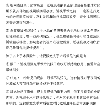
④ 视网膜脱离：如前所述，近视患者的真正病理改变是眼球壁的
延长及其伴随的视网膜病理改变。近视手术之前，一定要进行充
分的散瞳眼底检查，及时发现和治疗视网膜改变，避免视网膜脱
离等并发症的发生。
⑤ 角膜瓣皱褶或移位：手术后的角膜瓣愈合无法达到正常角膜的
韧性和强度，在一些外伤情况下，甚至在揉眼时都可能导致角膜
瓣皱褶或移位，影响患者的视力或视觉质量。近视眼激光治疗后
应尽量避免此类情况发生。
除了以上手术风险外，近视眼激光手术后常见的问题有：
① 眼干：近视眼激光手术后的眼干症状可以持续数月，但通常会
最终消失。
② 眩光：一种常见的现象，通常不能消失。这种情况对于夜间驾
驶和军人夜间行动可能造成不便和危害。
③ 对比敏感度降低：视力是视觉的重要内容，但不是视觉的全部
内容。近视眼手术可以提供视力，但对其他视觉要素却是有负面
影响的。近视眼激光手术后视觉对比敏感度降低是常见的现象，